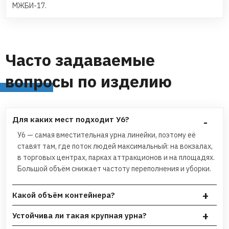
МЖБИ-17.
Часто задаваемые
вопросы по изделию
Для каких мест подходит У6?
У6 — самая вместительная урна линейки, поэтому её
ставят там, где поток людей максимальный: на вокзалах,
в торговых центрах, парках аттракционов и на площадях.
Большой объём снижает частоту переполнения и уборки.
Какой объём контейнера?
Внутренний съёмный контейнер У6 рассчитан
Устойчива ли такая крупная урна?
на 120 л. Он вынимается сверху для очистки,