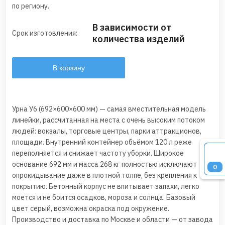
по региону.
В зависимости от
Срок изготовления:
количества изделий
В корзину
Урна У6 (692×600×600 мм) — самая вместительная модель
линейки, рассчитанная на места с очень высоким потоком
людей: вокзалы, торговые центры, парки аттракционов,
площади. Внутренний контейнер объёмом 120 л реже
переполняется и снижает частоту уборки. Широкое
основание 692 мм и масса 268 кг полностью исключают
0
опрокидывание даже в плотной толпе, без крепления к
покрытию. Бетонный корпус не впитывает запахи, легко
моется и не боится осадков, мороза и солнца. Базовый
цвет серый, возможна окраска под окружение.
Производство и доставка по Москве и области — от завода