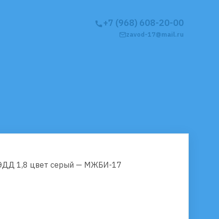
+7 (968) 608-20-00
zavod-17@mail.ru