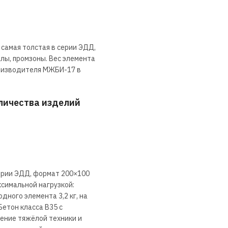
 самая толстая в серии ЭДД,
алы, промзоны. Вес элемента
 производителя МЖБИ-17 в
оличества изделий
серии ЭДД, формат 200×100
ксимальной нагрузкой:
ного элемента 3,2 кг, на
Бетон класса В35 с
ение тяжёлой техники и