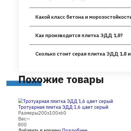
Какой класс бетона и морозостойкость
Серая плитка ЭДД 1,8 изготовлена из 
Как производится плитка ЭДД 1,8?
движение тяжёлой техники и сильные
территорий.
Серую плитку ЭДД 1,8 выпускают на а
Сколько стоит серая плитка ЭДД 1,8 и
геометрию каждого элемента. Бетон кл
Серая плитка ЭДД 1,8 стоит 1005 ₽ за
приходится 50 штук.
Расход 50 шт/м², на паллете 14,4 м², 
Похожие товары
Тротуарная плитка ЭДД 1,6 цвет серый
Размеры
200х100х60
Вес
—
800
Подробнее
Добавить в корзину