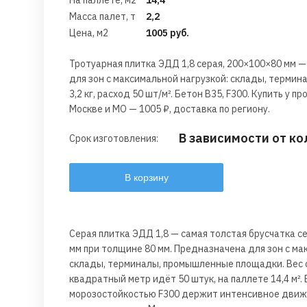
На паллете, м2
14,4
Масса палет, т
2,2
Цена, м2
1005 руб.
Тротуарная плитка ЭДД 1,8 серая, 200×100×80 мм —
для зон с максимальной нагрузкой: склады, термин
3,2 кг, расход 50 шт/м². Бетон В35, F300. Купить у
Москве и МО — 1005 ₽, доставка по региону.
В зависимости от к
Срок изготовления:
В корзину
Серая плитка ЭДД 1,8 — самая толстая брусчатка 
мм при толщине 80 мм. Предназначена для зон с ма
склады, терминалы, промышленные площадки. Вес од
квадратный метр идёт 50 штук, на паллете 14,4 м². 
морозостойкостью F300 держит интенсивное движ